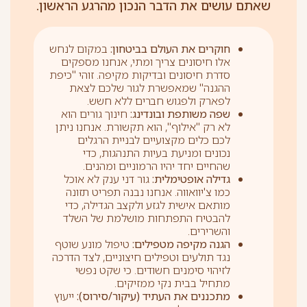
שאתם עושים את הדבר הנכון מהרגע הראשון.
חוקרים את העולם בביטחון:
במקום לנחש
אלו חיסונים צריך ומתי, אנחנו מספקים
סדרת חיסונים ובדיקות מקיפה. זוהי "כיפת
ההגנה" שמאפשרת לגור שלכם לצאת
לפארק ולפגוש חברים ללא חשש.
שפה משותפת ובונדינג:
חינוך גורים הוא
לא רק "אילוף", הוא תקשורת. אנחנו ניתן
לכם כלים מקצועיים לבניית הרגלים
נכונים ומניעת בעיות התנהגות, כדי
שהחיים יחד יהיו הרמוניים ומהנים.
גדילה אופטימלית:
גור דני ענק לא אוכל
כמו צ'יוואווה. אנחנו נבנה תפריט תזונה
מותאם אישית לגזע ולקצב הגדילה, כדי
להבטיח התפתחות מושלמת של השלד
והשרירים.
הגנה מקיפה מטפילים:
טיפול מונע שוטף
נגד תולעים וטפילים חיצוניים, לצד הדרכה
לזיהוי סימנים חשודים. כי שקט נפשי
מתחיל בבית נקי ממזיקים.
מתכננים את העתיד (עיקור/סירוס):
ייעוץ