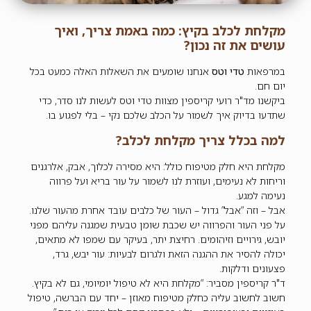
מקלחת לכלב בקיץ: כמה באמת צריך, ואיך
עושים את זה נכון?
במרפאות
טדי וטס
אנחנו שומעים את השאלות האלה כמעט בכל
יום חם.
ביקשנו מד"ר רועי קריספין מצוות טדי וטס לעשות לנו סדר, כדי
שתדעו בדיוק איך לשמור על הכלב שלכם נקי – בלי לפגוע בו.
למה בכלל צריך מקלחת לכלב?
מקלחת היא חלק מטיפוח כולל: היא מסירה לכלוך, אבק, אלרגנים
וריחות לא נעימים, ועוזרת לנו לשמור על עור בריא ועל פרווה
נעימה למגע.
אבל – וזה “אבל” גדול – העור של כלבים עובד אחרת מהעור שלנו.
על פני העור והפרווה יש שכבת שומן טבעית שמגנה עליהם מפני
יובש, גירויים וזיהומים. רחיצת יתר, בעיקר עם שמפו לא מתאים,
יכולה להסיר את ההגנה הזאת ולגרום לבעיות: עור יבש, גרד,
פצעונים ודלקות.
ד"ר קריספין מסביר: “מקלחת היא לא טיפול יומיומי, גם לא בקיץ.
חשוב לחשוב עליה כחלק מטיפוח מאוזן – יחד עם הברשה, טיפול