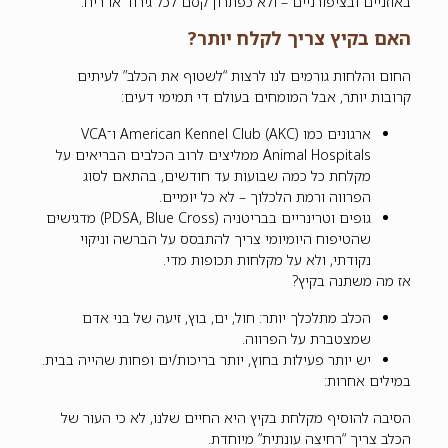
באוזניים ובציפורניים – ולא כפתרון קסם לכל גירוד או ריח.”
האם בקיץ צריך לקלח יותר?
החום והלחות גורמים לנו לרצות “לשטוף את הכלב” לעיתים
קרובות יותר, אבל המומחים בעולם די תמימי דעים:
ארגונים כמו American Kennel Club (AKC) ו־VCA
Animal Hospitals ממליצים לרוב הכלבים הבריאים על
מקלחת כל כמה שבועות עד חודשים, בהתאם לסוג
הפרווה ורמת הלכלוך – לא כל יומיים.
גופים וטרינריים בבריטניה (PDSA, Blue Cross) מדגישים
שהטיפוח היומיומי צריך להתבסס על הברשה וניקוי
נקודתי, ולא על מקלחות תכופות מדי.
אז מה משתנה בקיץ?
הכלב מתלכלך יותר: חול, ים, בוץ, זיעה של בני אדם
שמצטברת על הפרווה.
יש יותר פעילות בחוץ, יותר בריכות/ים ופחות שהייה בבית.
במילים אחרות:
הסיבה להוסיף מקלחת בקיץ היא החיים שלנו, לא כי העור של
הכלב צריך “רחיצה עונתית” מיוחדת.