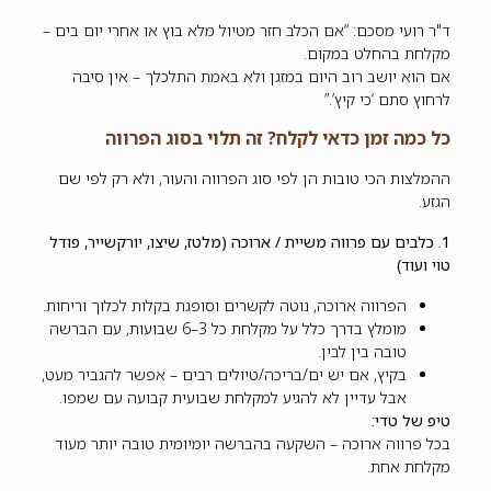
ד"ר רועי מסכם: “אם הכלב חזר מטיול מלא בוץ או אחרי יום בים –
מקלחת בהחלט במקום.
אם הוא יושב רוב היום במזגן ולא באמת התלכלך – אין סיבה
לרחוץ סתם ‘כי קיץ’.”
כל כמה זמן כדאי לקלח? זה תלוי בסוג הפרווה
ההמלצות הכי טובות הן לפי סוג הפרווה והעור, ולא רק לפי שם
הגזע.
1. כלבים עם פרווה משיית / ארוכה (מלטז, שיצו, יורקשייר, פודל
טוי ועוד)
הפרווה ארוכה, נוטה לקשרים וסופגת בקלות לכלוך וריחות.
מומלץ בדרך כלל על מקלחת כל 3–6 שבועות, עם הברשה
טובה בין לבין.
בקיץ, אם יש ים/בריכה/טיולים רבים – אפשר להגביר מעט,
אבל עדיין לא להגיע למקלחת שבועית קבועה עם שמפו.
טיפ של טדי:
בכל פרווה ארוכה – השקעה בהברשה יומיומית טובה יותר מעוד
מקלחת אחת.