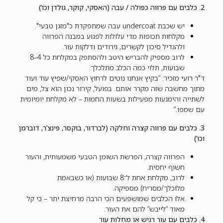
2. כלבים עם פרווה כפולה / עבה (האסקי, קוקר, גולדן וכו’)
יש שכבת undercoat עבה שמתפקדת כ"מזגן טבעי".
מקלחות תכופות מדי עלולות לפגוע במבנה הפרווה
ולהגדיל סיכון לקשרים, גירודים ודלקות עור.
לרוב מספיק להבריש היטב ולהסתפק במקלחת כל 4–8
שבועות, תלוי כמה הכלב מתלכלך.
ד"ר רועי מזכיר: “בקיץ אנחנו נוטים לרחוץ האסקי/שפיץ עוד ועוד
מתוך מחשבה שזה מקרר אותם. בפועל, קירור נכון הוא צל, מים
לשתייה והימנעות מפעילות בשעות החמות – לא מקלחת יומיומית
עם שמפו.”
3. כלבים עם פרווה קצרה וחלקה (לברדור, בוקסר, פינצ’ר, דוברמן
וכו’)
הפרווה קצרה, הפרשת השומן הטבעי משמעותית, והעור
חשוף יחסית.
לרוב, מקלחת אחת ל־8 שבועות (או כשבאמת
מלוכלך/מסריח) מספיקה.
אלו הכלבים שמושפעים הכי הרבה מרחיצת יתר – כי קל
מאוד “לייבש” להם את העור.
4. כלבים עם עור רגיש או מחלות עור