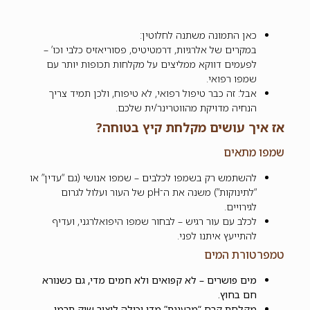
כאן התמונה משתנה לחלוטין:
במקרים של אלרגיות, דרמטיטיס, פסוריאזיס כלבי וכו’ –
לפעמים דווקא ממליצים על מקלחות תכופות יותר עם
שמפו רפואי.
אבל: זה כבר טיפול רפואי, לא טיפוח, ולכן תמיד צריך
הנחיה מדויקת מהווטרינר/ית שלכם.
אז איך עושים מקלחת קיץ בטוחה?
שמפו מתאים
להשתמש רק בשמפו לכלבים – שמפו אנושי (גם “עדין” או
“לתינוקות”) משנה את ה־pH של העור ועלול לגרום
לגירויים.
לכלב עם עור רגיש – לבחור שמפו היפואלרגני, ועדיף
להתייעץ איתנו לפני.
טמפרטורת המים
מים פושרים – לא קפואים ולא חמים מדי, גם כשנורא
חם בחוץ.
מקלחת קרח “מרעננת” מדי יכולה ליצור שוק תרמי,