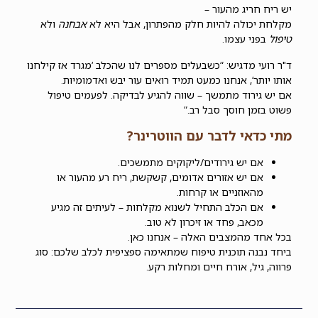
יש ריח חריג מהעור –
מקלחת יכולה להיות חלק מהפתרון, אבל היא לא
אבחנה
ולא
טיפול
בפני עצמו.
ד"ר רועי מדגיש: “כשבעלים מספרים לנו שהכלב ‘מגרד אז קילחנו
אותו יותר’, אנחנו כמעט תמיד רואים עור יבש ואדמומיות.
אם יש גירוד מתמשך – שווה להגיע לבדיקה. לפעמים טיפול
פשוט בזמן חוסך סבל רב.”
מתי כדאי לדבר עם הווטרינר?
אם יש גירודים/ליקוקים מתמשכים.
אם יש אזורים אדומים, קשקשת, ריח רע מהעור או
מהאוזניים או קרחות.
אם הכלב התחיל לשנוא מקלחות – לעיתים זה מגיע
מכאב, פחד או זיכרון לא טוב.
בכל אחד מהמצבים האלה – אנחנו כאן.
ביחד נבנה תוכנית טיפוח שמתאימה
ספציפית
לכלב שלכם: סוג
פרווה, גיל, אורח חיים ומחלות רקע.