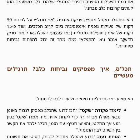
את רמת הפעילות הגופנית והגירוי המנטלי שלהם.
כלב משועמם הוא
לעתים קרובות כלב נובחני
."
ודאו שהכלב מקבל מספיק פריקת אנרגיה. "אני ממליץ על לפחות 30
דקות של פעילות גופנית אינטנסיבית ביום לרוב הכלבים, ועוד כ-15
דקות של אימון ופעילות מנטלית (כמו צעצועי האכלה או לימוד טריק
חדש)," אומר גיא. "תתפלאו כמה מהר זה יכול להפחית נביחות
מיותרות."
תכל'ס, איך מפסיקים נביחות כלב? תרגילים
מעשיים
גיא מציע כמה תרגילים בסיסיים שיעזרו לכם להתחיל:
לימוד פקודת "שקט":
"חכו לרגע שהכלב מפסיק לנבוח באופן
טבעי, אפילו אם זה רק כדי לקחת אוויר. מיד אמרו 'שקט' בטון
רגוע אך החלטי, והציעו חטיף. עם הזמן, הכלב ילמד את הקשר
בין השקט לבין התגמול."
הסחת דעת:
"ברגע שהכלב מתחיל לנבוח, הסיטו את תשומת