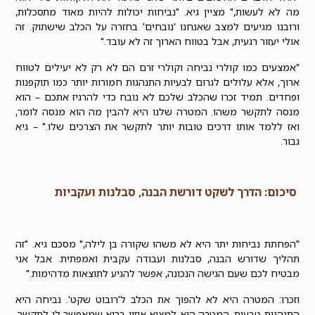
מה
לא לעשות
," מציין גיא. "נביחות יכולות להיות מאוד מתסכלות,
ורובנו מגיעים למצב שאנחנו 'נובחים' בחזרה על הכלב שישתוק. זה
אולי יעזור רגעית, אבל בטווח הארוך זה לא עובד."
"אמצעים כמו קולרי נביחה וקולרי זרם הם לא רק לא יעילים לטווח
ארוך, אלא עלולים לגרום לבעיות התנהגות חמורות יותר כמו תוקפנות
ופחדים. תמיד זכרו שהכלב שלכם לא נובח כדי להרגיז אתכם – הוא
מנסה לתקשר משהו. המטרה שלנו היא להבין מה הוא מנסה לומר,
ואז ללמד אותו דרכים טובות יותר לתקשר את הצרכים שלו." – גיא
גבור.
סיכום: הדרך לשקט דורשת הבנה, סבלנות ועקביות
"הפחתת נביחות יתר היא לא משהו שקורה בן לילה," מסכם גיא. "זה
תהליך שדורש הבנה, סבלנות ועבודה עקבית ואמפתית. אבל אני
מבטיח לכם שעם הגישה הנכונה, אפשר להגיע לתוצאות מדהימות."
וזכרו: המטרה היא לא להפוך את הכלב ל'רובוט שקט'. נביחה היא
התנהגות טבעית. המטרה היא למצוא איזון בריא שמאפשר לו לתקשר,