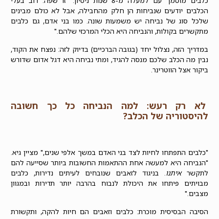
כלבים מוסמך עם למעלה מ-8 שנות ניסיון. "זו שפה. רוב בעלי
הכלבים יודעים שנביחות הן חלק מהחבילה, אבל לא כולם מבינים
שלכל סוג של נביחה יש משמעות שונה. כמו בני אדם, גם כלבים
מתקשרים בקולות, והנביחה היא הכלי המרכזי שלהם."
במדריך הזה, נצלול יחד (בגובה הברכיים) בדיוק לזה: נפצח את הקוד,
נבין מה הכלב שלכם מנסה להגיד, ומתי נביחה היא דגל אדום שדורש
ביקור אצל הווטרינר.
לא רק רעש: למה הנביחה כל כך חשובה
להיסטוריה של הכלב?
"כלבים התפתחו לחיות לצד בני האדם במשך אלפי שנים," מציין גיא.
"הנביחה היא למעשה אחת ההתאמות החשובות ביותר שסייעה להם
לתקשר
איתנו
. בניגוד לזאבים שנובחים לעיתים נדירות, כלבים
מבויתים פיתחו את היכולת לנבוח בהרבה יותר תדירות ובמגוון
מצבים."
הסיבה הבסיסית מוכרת: כלבים וזאבים הם חיות להקה, ותקשורת