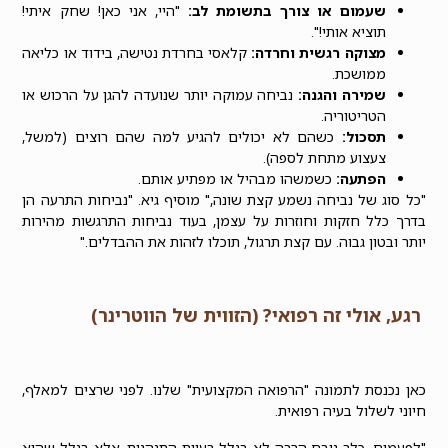
שעמום או צורך בתשומת לב:
"היי, אני כאן! שחק איתי!
תוציא אותי!".
מצוקה רגשית וחרדה:
קלאסי בחרדת נטישה, בידוד או כליאה
ממושכת.
שמירה והגנה:
נביחה עמוקה יותר שנועדה להגן על הרכוש או
הטריטוריה.
תסכול:
כשהם לא יכולים להגיע למה שהם רוצים (למשל,
צעצוע מתחת לספה).
הפתעה:
כשמשהו מבהיל או מפתיע אותם.
"כל סוג של נביחה נשמע קצת שונה," מוסיף גיא. "נביחות התרעה הן
בדרך כלל חזקות וחוזרות על עצמן, בעוד נביחות התרגשות מהירות
יותר ובטון גבוה. עם קצת תרגול, תוכלו לזהות את ההבדלים."
רגע, אולי זה רפואי? (הזווית של הווטרינר)
כאן נכנסת לתמונה "הרפואה המקצועית" שלנו. לפני שרצים למאלף,
חיוני לשלול בעיה רפואית.
"לפעמים,
כלב נובח הרבה
לא בגלל בעיית התנהגות, אלא בגלל שהוא