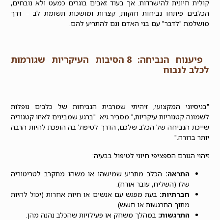
קולית חיונית להישרדות. אך בעוד זאבים בוגרים כמעט ולא נובחים,
הכלבים פיתחו נביחות חזקות, קצרות ומושכות תשומת לב – דרך
מושלמת "לדבר" עם בני האדם וגם להתריע להם.
פיענוח הנביחה: 8 הסיבות העיקריות שגורמות
לכלב לנבוח
"בניסיוני המקצועי, זיהיתי שמרבית הנביחות של כלבים נופלות
לשמונה קטגוריות עיקריות," מסביר גיא. "ברגע שמבינים לאיזו קטגוריה
שייכת הנביחה של הכלב שלכם, הדרך לטיפול בה הופכת להיות הרבה
יותר ברורה."
זיהוי הגורם הספציפי חיוני לטיפול בבעיה:
התראה:
הכלב מתריע שמישהו או משהו מתקרב לטריטוריה
שלו (השליח, עובר אורח).
חברתיות:
בעת מפגש עם אנשים או חיות אחרות (יכול להיות
מתוך התרגשות או חשש).
התרגשות:
במהלך משחק או פעילויות שהכלב נהנה מהן.