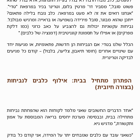
פשוט סובל," מסביר דר' מרטין בלום, וטרינר בכיר במרפאת "טדי".
"אנחנו רואים את זה לא מעט במרפאה.
כלב נובח בלילה
פתאום?
ייתכן שהוא מבוגר, סובל מירידה בשמיעה או בראייה ומרגיש מבולבל.
נביחות עקשניות יכולות גם להצביע על כאב כרוני (כמו דלקת
מפרקים) או אפילו על תסמונת קוגניטיבית (דמנציה של כלבים)."
הכלל שלנו בטדי:
אם הנביחות הן חדשות, פתאומיות, או מגיעות יחד
עם שינויים אחרים (חוסר תיאבון, צליעה, בלבול) – קודם כל מגיעים
לבדיקה וטרינרית.
הפתרון מתחיל בבית: אילוף כלבים לנביחות
(בצורה חיובית)
"אחד הדברים החשובים שאני מלמד לקוחות הוא שהפחתת נביחות
מתחילה בבית, ובבסיסה מערכת יחסים בריאה המבוססת על אמון
ותקשורת," מדגיש גיא.
"כשאני עובד עם כלבים שנובחים יתר על המידה, אני קודם כל בודק