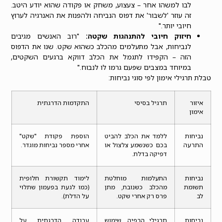
לבו למשהו אחר – צעצוע, משחק או פקודה שהוא יודע היטב.
זה עוזר 'לשבור' את דפוס הנביחה ולהפנות את האנרגיה לערוץ
חיובי יותר."
חיזוק חיובי להתנהגות שקטה:
"רוב האנשים מגיבים
לנביחות, אבל מתעלמים מהכלב כשהוא שקט. שנו את הדפוס
הזה – הקפידו לתגמל את הכלב דווקא ברגעים השקטים,
במיוחד במצבים שפעם גרמו לו לנבוח."
טבלת תרגילי אימון לפי סוגי נביחות:
איזור
תרגיל בסיסי
התקדמות הדרגתית
אימון
נביחות
ללמד את הכלב להביט
הוספת פקודת "שקט"
התרעה
בכם כשנשמע צלצול או
אחרי מספר נביחות מוגדר.
דפיקה בדלת.
נביחות
התעלמות מוחלטת
לימוד תקשורת חלופית
תשומת
מהכלב כשנובח, מתן
(כמו לגעת בפעמון שתלוי
לב
פרס רק אחרי שקט.
על הדלת).
נביחות
תרגילי הרפיה, שימוש
עבודה הדרגתית על