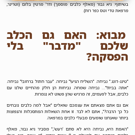
בשיתוף: גיא גבור (מאלף כלבים מוסמך) ודר' מרטין בלום (וטרינר,
מרפאת טדי וטס כפר רות).
מבוא: האם גם הכלב
שלכם "מדבר" בלי
הפסקה?
"טינג-דונג." נביחה. "השליח הגיע!" נביחה. "עבר חתול ברחוב!" נביחה.
"אתה בבית!"… נביחה שמחה. נביחות הן חלק מהחיים שלנו עם
כלבים, אבל לפעמים, זה מרגיש שהן פשוט לא נגמרות.
אם גם אתם מצאתם את עצמכם שואלים "אבל
למה כלבים נובחים
כל כך הרבה?", אתם לא לבד. זו אחת השאלות המתסכלות והנפוצות
ביותר שאנחנו שומעים מבעלי כלבים במרפאה.
"האמת היא, נביחה היא לא סתם 'רעש'," מסביר גיא גבור, מאלף