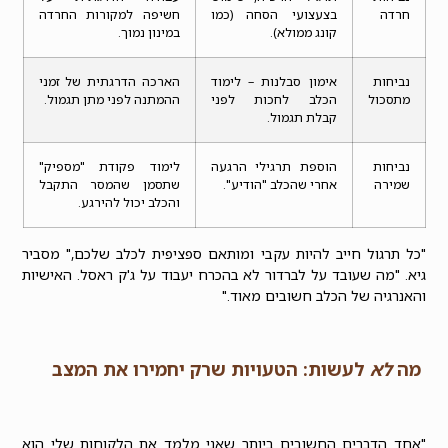
חרדה
בצעצועי הסחה (כמו
חשיפה למקורות החרדה
קונג ממולא).
במינון נמוך.
נביחות
אימון סבלנות – לימוד
הארכה הדרגתית של זמני
מתסכול
הכלב לחכות לפני
ההמתנה לפני מתן תגמול.
קבלת תגמול.
נביחות
הוספת תרגילי הרגעה
לימוד פקודת "מספיק"
שמירה
אחרי שהכלב "הודיע".
שתסמן שהמסר התקבל
והכלב יכול להירגע.
"כל תרגול חייב להיות עקבי ומותאם ספציפית לכלב שלכם," מסביר
גיא. "מה שעובד על לברדור לא בהכרח יעבוד על ג'ק ראסל. האישיות
והאנרגיה של הכלב חשובים מאוד."
מה
לא
לעשות: הטעויות שרק יחמירו את המצב
"אחד הדברים החשובים ביותר שאני מלמד את הלקוחות שלי הוא