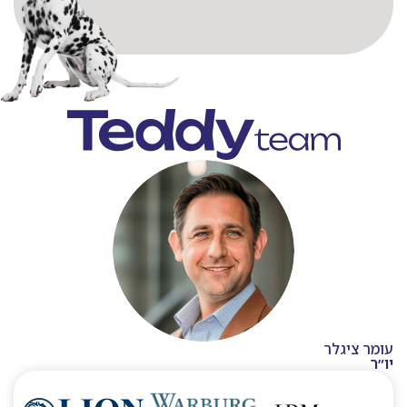
עומר ציגלר
יו״ר