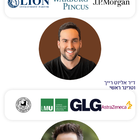
ד״ר אליוט רייך
וטרינר ראשי